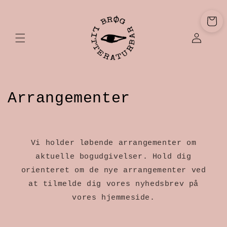
Gå til
indhold
Indkøbsku
Log
ind
K
Arrangementer
o
l
Vi holder løbende arrangementer om
l
aktuelle bogudgivelser. Hold dig
orienteret om de nye arrangementer ved
e
at tilmelde dig vores nyhedsbrev på
k
vores hjemmeside.
t