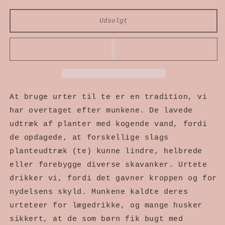
antallet
antallet
Udsolgt
for
for
URTETE
URTETE
-
-
fra
fra
natur
natur
At bruge urter til te er en tradition, vi
og
og
har overtaget efter munkene. De lavede
have
have
udtræk af planter med kogende vand, fordi
de opdagede, at forskellige slags
planteudtræk (te) kunne lindre, helbrede
eller forebygge diverse skavanker. Urtete
drikker vi, fordi det gavner kroppen og for
nydelsens skyld. Munkene kaldte deres
urteteer for lægedrikke, og mange husker
sikkert, at de som børn fik bugt med