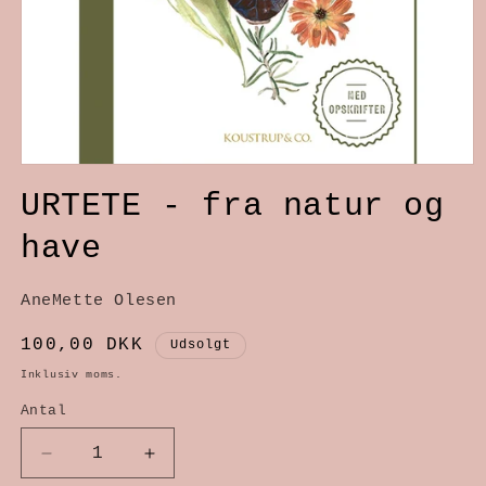
Åbn
URTETE - fra natur og
mediet
1
have
i
modus
AneMette Olesen
Normalpris
100,00 DKK
Udsolgt
Inklusiv moms.
Antal
Reducer
Øg