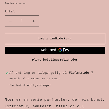
Inklusiv moms.
Antal
Reducer
Øg
antallet
antallet
Læg i indkøbskurv
for
for
Æter
Æter
nr.
nr.
Flere betalingsmuligheder
8
8
–
–
Afhentning er tilgængelig på
Fiolstræde 7
Viden
Viden
Normalt klar inden for 24 timer
Se butiksoplysninger
der
der
ændrer
ændrer
Æter
 er en serie pamfletter, der via kunst, 
dig
dig
litteratur, samtaler, ritualer o.l. 