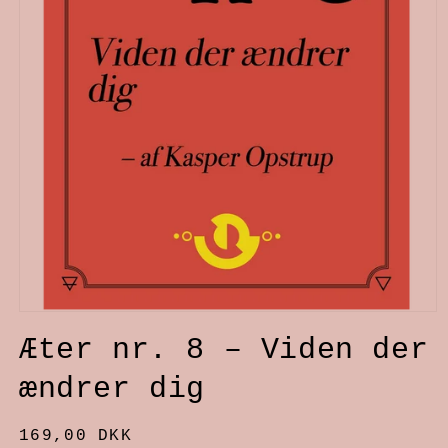
Åbn
Æter nr. 8 – Viden der
mediet
1
ændrer dig
i
modus
Normalpris
169,00 DKK