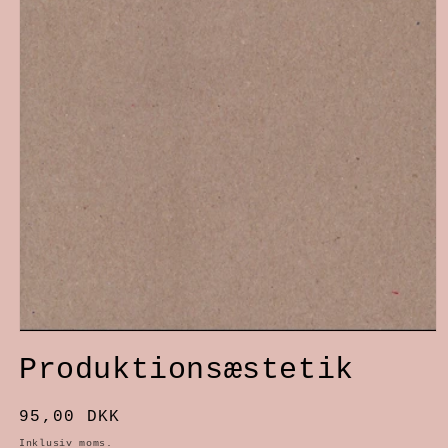
Åbn
Produktionsæstetik
mediet
1
Normalpris
95,00 DKK
i
Inklusiv moms.