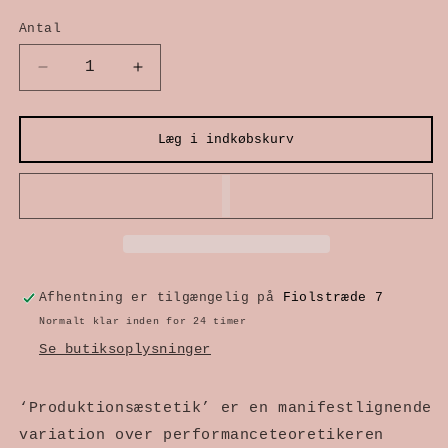
modus
Antal
Reducer
Øg
antallet
antallet
Læg i indkøbskurv
for
for
Produktionsæstetik
Produktionsæstetik
Afhentning er tilgængelig på
Fiolstræde 7
Normalt klar inden for 24 timer
Se butiksoplysninger
‘Produktionsæstetik’ er en manifestlignende
variation over performanceteoretikeren