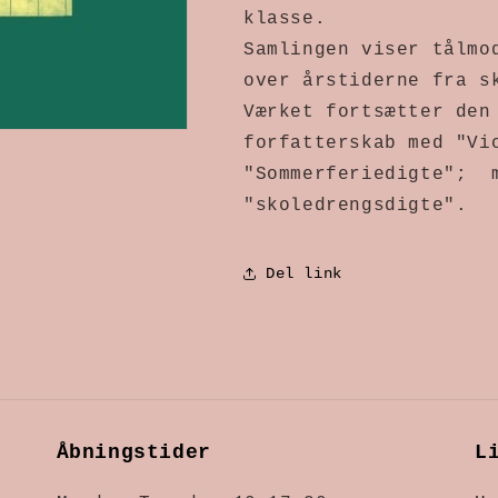
klasse.
Samlingen viser tålmo
over årstiderne fra s
Værket fortsætter den
forfatterskab med "Vi
"Sommerferiedigte"; m
"skoledrengsdigte".
Del link
Åbningstider
L