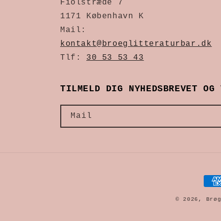
Fiolstræde 7
1171 København K
Mail:
kontakt@broeglitteraturbar.dk
Tlf:
30 53 53 43
TILMELD DIG NYHEDSBREVET OG 
Mail
Bet
© 2026,
Brø