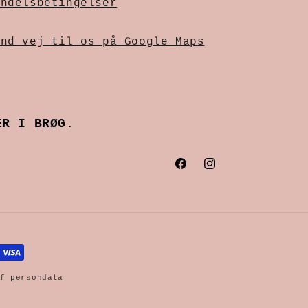
andelsbetingelser
ind vej til os på Google Maps
ER I BRØG.
Facebook
Instagram
f persondata