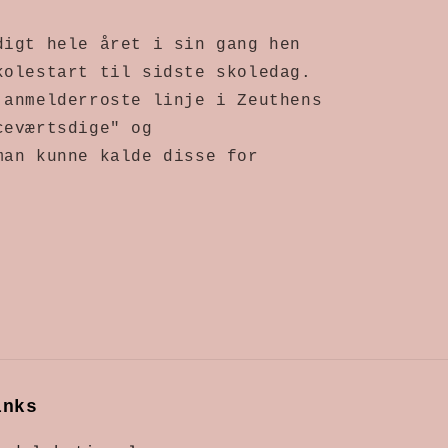
digt hele året i sin gang hen
kolestart til sidste skoledag.
 anmelderroste linje i Zeuthens
ceværtsdige" og
an kunne kalde disse for
inks