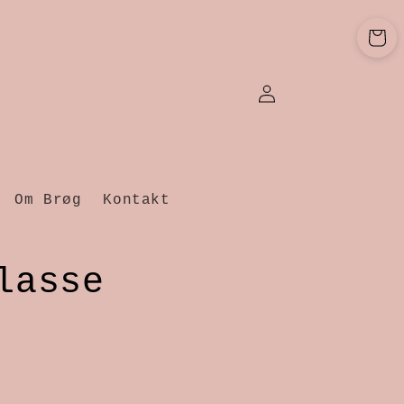
Indkøbsku
Log
ind
Om Brøg
Kontakt
lasse