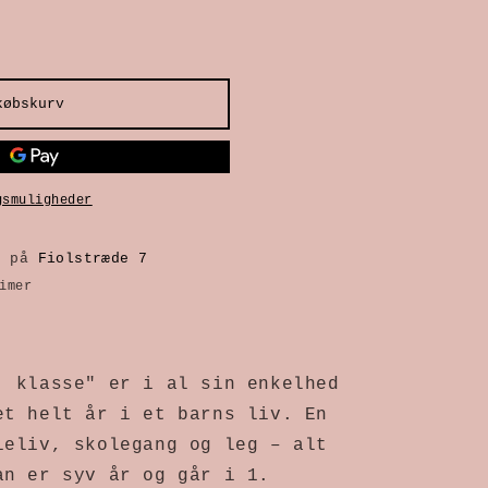
købskurv
gsmuligheder
g på
Fiolstræde 7
imer
. klasse" er i al sin enkelhed
et helt år i et barns liv. En
ieliv, skolegang og leg – alt
an er syv år og går i 1.