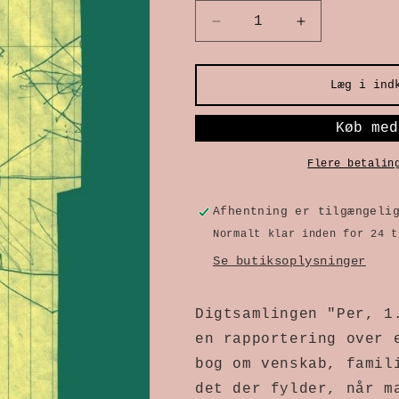
Reducer
Øg
antallet
antallet
Læg i ind
for
for
Per,
Per,
1.
1.
Flere betalin
klasse
klasse
Afhentning er tilgængeli
Normalt klar inden for 24 t
Se butiksoplysninger
Digtsamlingen "Per, 1
en rapportering over 
bog om venskab, famil
det der fylder, når m