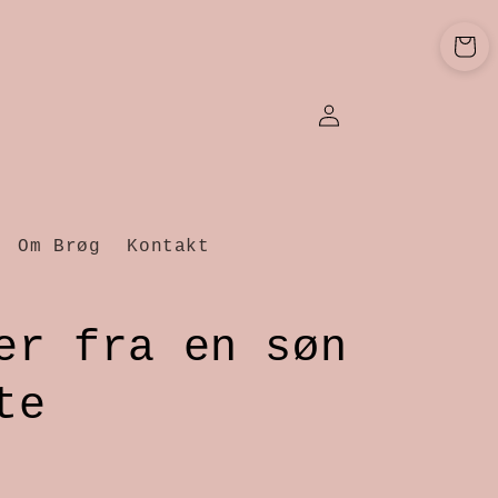
Indkøbsku
Log
ind
Om Brøg
Kontakt
er fra en søn
te