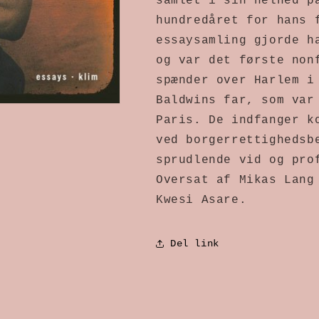
samlet i sin helhed på
hundredåret for hans f
essaysamling gjorde ha
og var det første nonf
spænder over Harlem i 
Baldwins far, som var 
Paris. De indfanger ko
ved borgerrettighedsbe
sprudlende vid og pro
Oversat af Mikas Lang 
Kwesi Asare.
Del link