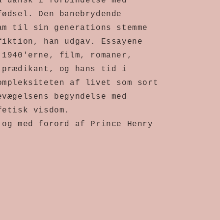
 dansk i forbindelse med 
ødsel. Den banebrydende 
m til sin generations stemme 
iktion, han udgav. Essayene 
1940'erne, film, romaner, 
prædikant, og hans tid i 
mpleksiteten af livet som sort 
vægelsens begyndelse med 
fetisk visdom.
og med forord af Prince Henry 