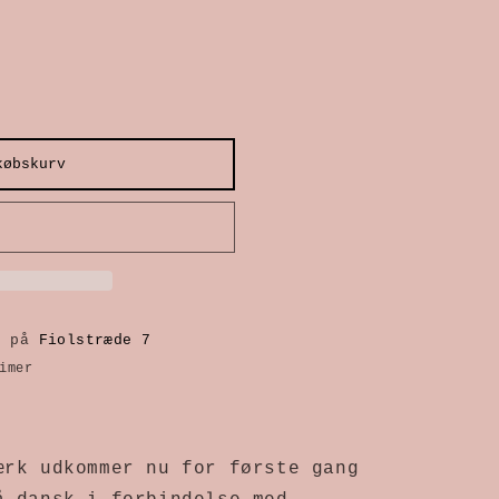
købskurv
r
g på
Fiolstræde 7
imer
rk udkommer nu for første gang 