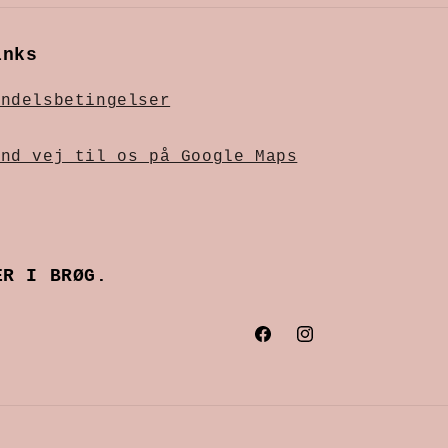
inks
andelsbetingelser
ind vej til os på Google Maps
ER I BRØG.
Facebook
Instagram