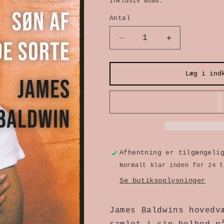
Inklusiv moms.
Antal
Reducer
Øg
antallet
antallet
Læg i ind
for
for
Optegnelser
Optegnelse
fra
fra
en
en
søn
søn
Afhentning er tilgængeli
af
af
Normalt klar inden for 24 t
de
de
Se butiksoplysninger
sorte
sorte
James Baldwins hovedvæ