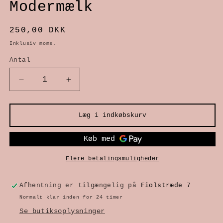
Modermælk
mediet
1
Normalpris
250,00 DKK
i
Inklusiv moms.
modus
Antal
Reducer
Øg
antallet
antallet
Læg i indkøbskurv
for
for
Modermælk
Modermælk
Flere betalingsmuligheder
Afhentning er tilgængelig på
Fiolstræde 7
Normalt klar inden for 24 timer
Se butiksoplysninger