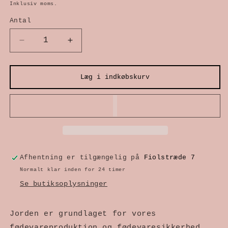
Inklusiv moms.
modus
Antal
Reducer
Øg
antallet
antallet
Læg i indkøbskurv
for
for
Lysbønder
Lysbønder
Afhentning er tilgængelig på
Fiolstræde 7
Normalt klar inden for 24 timer
Se butiksoplysninger
Jorden er grundlaget for vores 
fødevareproduktion og fødevaresikkerhed. 