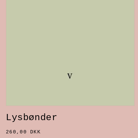
Åbn
Lysbønder
mediet
1
Normalpris
260,00 DKK
i