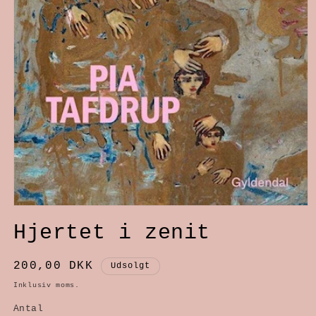
Åbn
Hjertet i zenit
mediet
1
Normalpris
200,00 DKK
Udsolgt
i
Inklusiv moms.
modus
Antal