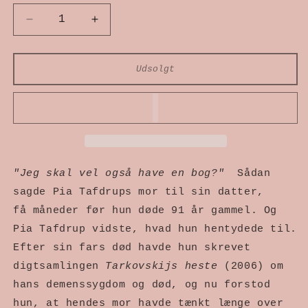
Reducer
Øg
antallet
antallet
Udsolgt
for
for
Hjertet
Hjertet
i
i
zenit
zenit
"Jeg skal vel også have en bog?"
Sådan
sagde Pia Tafdrups mor til sin datter,
få måneder før hun døde 91 år gammel. Og
Pia Tafdrup vidste, hvad hun hentydede til.
Efter sin fars død havde hun skrevet
digtsamlingen
Tarkovskijs heste
(2006) om
hans demenssygdom og død, og nu forstod
hun, at hendes mor havde tænkt længe over