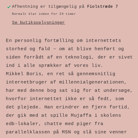
nekrolog
nekrolog
Afhentning er tilgængelig på
Fiolstræde 7
over
over
Normalt klar inden for 24 timer
Se butiksoplysninger
internettet
internettet
En personlig fortælling om internettets
storhed og fald – om at blive henført og
siden forrådt af en teknologi, der er sivet
ind i alle sprækker af vores liv.
Mikkel Boris, en ret så gennemsnitlig
internetbruger af millennialgenerationen,
har med denne bog sat sig for at undersøge,
hvorfor internettet ikke er så fedt, som
det plejede. Han erindrer en fjern fortid,
der gik med at spille Mujaffa i skolens
edb-lokaler, chatte med piger fra
parallelklassen på MSN og slå sine venner