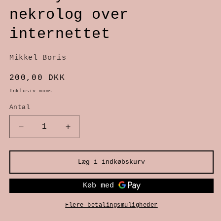
1
nekrolog over
i
internettet
modus
Mikkel Boris
Normalpris
200,00 DKK
Inklusiv moms.
Antal
Reducer
Øg
antallet
antallet
Læg i indkøbskurv
for
for
Forstyrret
Forstyrret
-
-
Flere betalingsmuligheder
en
en