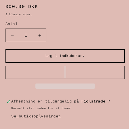
1
Normalpris
300,00 DKK
i
Inklusiv moms.
modus
Antal
Reducer
Øg
antallet
antallet
Læg i indkøbskurv
for
for
Blodbog
Blodbog
Afhentning er tilgængelig på
Fiolstræde 7
Normalt klar inden for 24 timer
Se butiksoplysninger