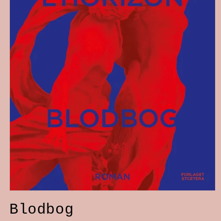
Åbn
Blodbog
mediet