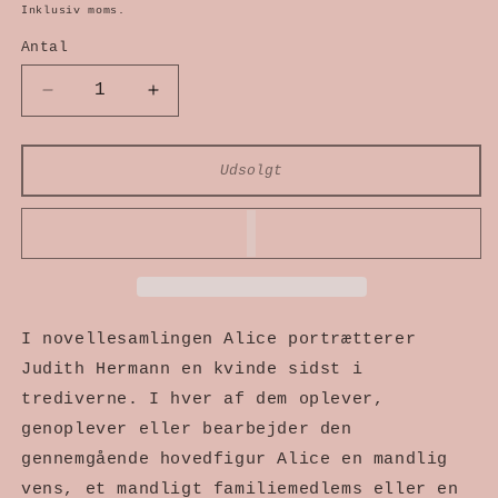
Inklusiv moms.
modus
Antal
Reducer
Øg
antallet
antallet
Udsolgt
for
for
Alice
Alice
I novellesamlingen Alice portrætterer
Judith Hermann en kvinde sidst i
trediverne. I hver af dem oplever,
genoplever eller bearbejder den
gennemgående hovedfigur Alice en mandlig
vens, et mandligt familiemedlems eller en