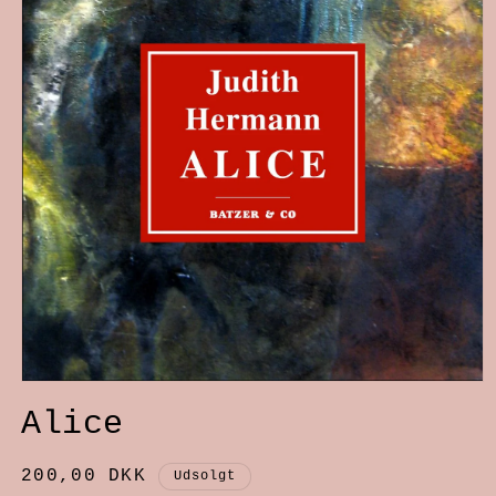
Åbn
Alice
mediet
1
Normalpris
200,00 DKK
Udsolgt
i